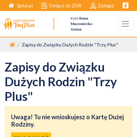
Facebo
Dołącz do ZDR
Zaloguj
3plus.pl
Koło
Rawa
Mazowiecka -
Gmina
Zapisy do Związku Dużych Rodzin "Trzy Plus"
Zapisy do Związku
Dużych Rodzin "Trzy
Plus"
Uwaga! Tu nie wnioskujesz o Kartę Dużej
Rodziny.