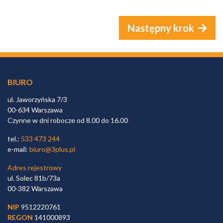
Następny krok
BIURO
ul. Jaworzyńska 7/3
00-634 Warszawa
Czynne w dni robocze od 8.00 do 16.00
tel.:
533 473 244
e-mail:
biuro@3plus.pl
Adres rejestrowy
ul. Solec 81b/73a
00-382 Warszawa
NIP
9512220761
REGON
141000893