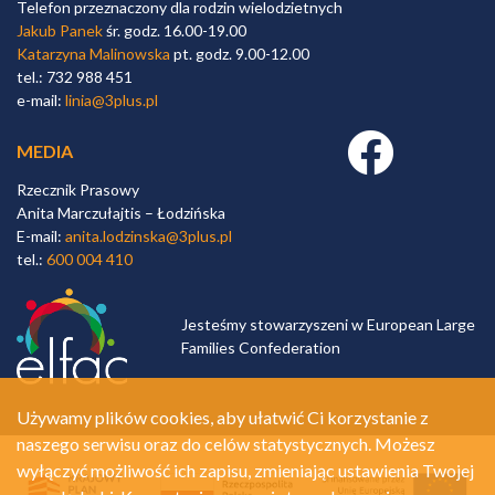
Telefon przeznaczony dla rodzin wielodzietnych
Jakub Panek
śr. godz. 16.00-19.00
Katarzyna Malinowska
pt. godz. 9.00-12.00
tel.: 732 988 451
e-mail:
linia@3plus.pl
Facebook link
MEDIA
Rzecznik Prasowy
Anita Marczułajtis – Łodzińska
E-mail:
anita.lodzinska@3plus.pl
tel.:
600 004 410
Jesteśmy stowarzyszeni w European Large
Families Confederation
Używamy plików cookies, aby ułatwić Ci korzystanie z
naszego serwisu oraz do celów statystycznych. Możesz
wyłączyć możliwość ich zapisu, zmieniając ustawienia Twojej